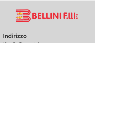
Indirizzo
Via alle Fornaci, 6
38068 Rovereto (Trento)
Italy
Orario
Lun - Ven
08:00 - 12:00 13:30 - 17:30
Contatti
+39 0464 480719
info@belliniimpianti.it
Social